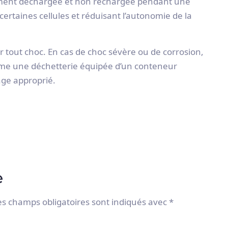
alement déchargée et non rechargée pendant une
rtaines cellules et réduisant l’autonomie de la
r tout choc. En cas de choc sévère ou de corrosion,
omme une déchetterie équipée d’un conteneur
age approprié.
e
es champs obligatoires sont indiqués avec
*