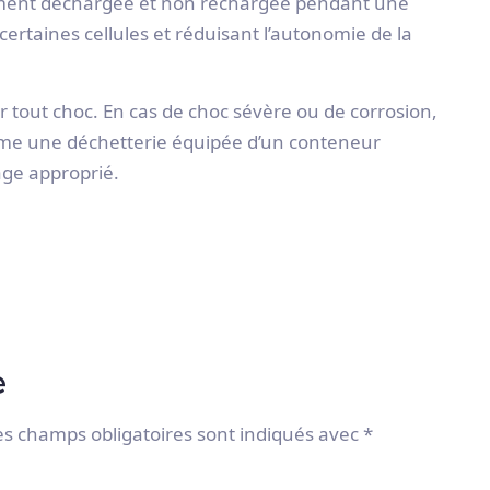
alement déchargée et non rechargée pendant une
rtaines cellules et réduisant l’autonomie de la
r tout choc. En cas de choc sévère ou de corrosion,
omme une déchetterie équipée d’un conteneur
age approprié.
e
es champs obligatoires sont indiqués avec
*